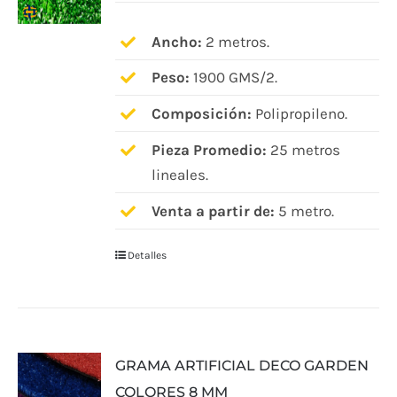
pueden
elegir
Ancho:
2 metros.
en
Peso:
1900 GMS/2.
la
página
Composición:
Polipropileno.
de
Pieza Promedio:
25 metros
producto
lineales.
Venta a partir de:
5 metro.
Detalles
GRAMA ARTIFICIAL DECO GARDEN
COLORES 8 MM