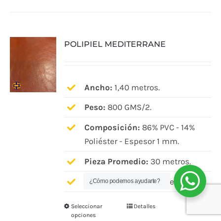
tiene
múltiples
variantes.
POLIPIEL MEDITERRANE
Las
opciones
se
pueden
Ancho:
1,40 metros.
elegir
Peso:
800 GMS/2.
en
Composición:
86% PVC - 14%
la
Poliéster - Espesor 1 mm.
página
de
Pieza Promedio:
30 metros.
producto
Venta a partir de:
5 metros.
¿Cómo podemos ayudarte?
Seleccionar
Detalles
Este
opciones