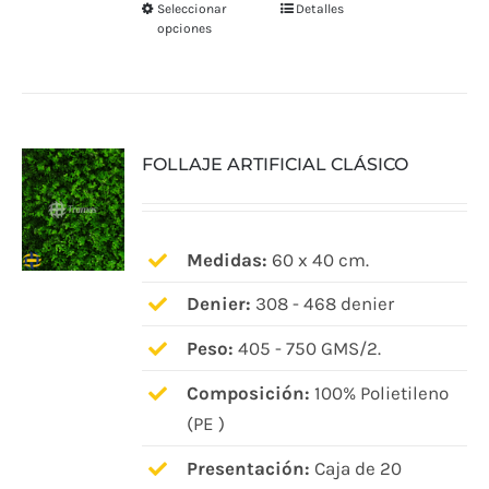
Seleccionar
Detalles
Este
opciones
producto
tiene
múltiples
variantes.
FOLLAJE ARTIFICIAL CLÁSICO
Las
opciones
se
pueden
Medidas:
60 x 40 cm.
elegir
Denier:
308 - 468 denier
en
Peso:
405 - 750 GMS/2.
la
página
Composición:
100% Polietileno
de
(PE )
producto
Presentación:
Caja de 20