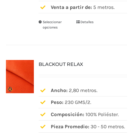
Venta a partir de:
5 metros.
Seleccionar
Detalles
Este
opciones
producto
tiene
múltiples
variantes.
BLACKOUT RELAX
Las
opciones
se
pueden
Ancho:
2,80 metros.
elegir
Peso:
230 GMS/2.
en
Composición:
100% Poliéster.
la
página
Pieza Promedio:
30 - 50 metros.
de