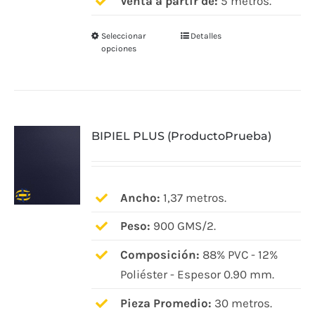
Venta a partir de:
5 metros.
Seleccionar
Detalles
Este
opciones
producto
tiene
múltiples
variantes.
BIPIEL PLUS (ProductoPrueba)
Las
opciones
se
pueden
Ancho:
1,37 metros.
elegir
Peso:
900 GMS/2.
en
Composición:
88% PVC - 12%
la
Poliéster - Espesor 0.90 mm.
página
de
Pieza Promedio:
30 metros.
producto