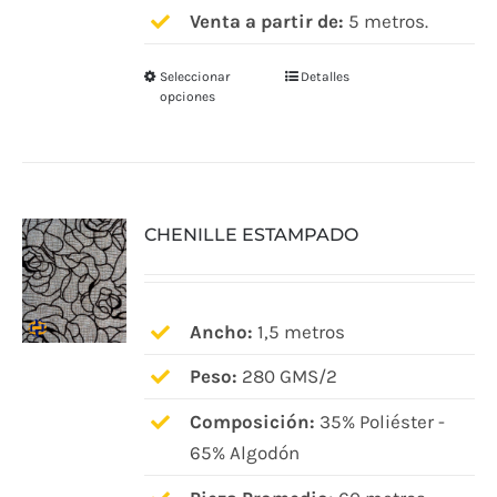
Venta a partir de:
5 metros.
producto
Seleccionar
Detalles
Este
opciones
producto
tiene
múltiples
variantes.
CHENILLE ESTAMPADO
Las
opciones
se
pueden
Ancho:
1,5 metros
elegir
Peso:
280 GMS/2
en
Composición:
35% Poliéster -
la
65% Algodón
página
de