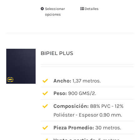
Seleccionar
Detalles
Este
opciones
producto
tiene
múltiples
variantes.
BIPIEL PLUS
Las
opciones
se
pueden
Ancho:
1,37 metros.
elegir
Peso:
900 GMS/2.
en
Composición:
88% PVC - 12%
la
Poliéster - Espesor 0.90 mm.
página
de
Pieza Promedio:
30 metros.
producto