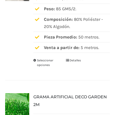
Peso:
85 GMS/2.
Composición:
80% Poliéster -
20% Algodón.
Pieza Promedio:
50 metros.
Venta a partir de:
5 metros.
Seleccionar
Detalles
Este
opciones
producto
tiene
múltiples
variantes.
GRAMA ARTIFICIAL DECO GARDEN
Las
2M
opciones
se