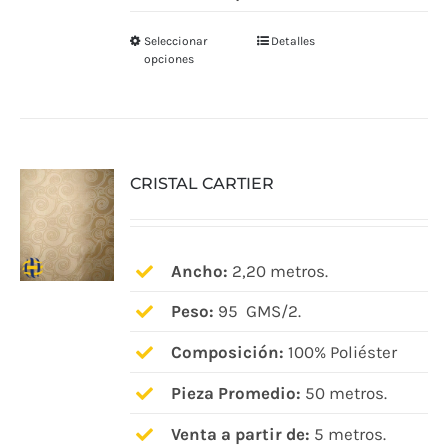
Seleccionar
Detalles
Este
opciones
producto
tiene
múltiples
variantes.
CRISTAL CARTIER
Las
opciones
se
pueden
Ancho:
2,20 metros.
elegir
Peso:
95 GMS/2.
en
Composición:
100% Poliéster
la
página
Pieza Promedio:
50 metros.
de
Venta a partir de:
5 metros.
producto