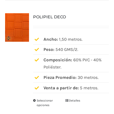
POLIPIEL DECO
Ancho:
1,50 metros.
Peso:
540 GMS/2.
Composición:
60% PVC - 40%
Poliéster.
Pieza Promedio:
30 metros.
Venta a partir de:
5 metros.
Seleccionar
Detalles
Este
opciones
producto