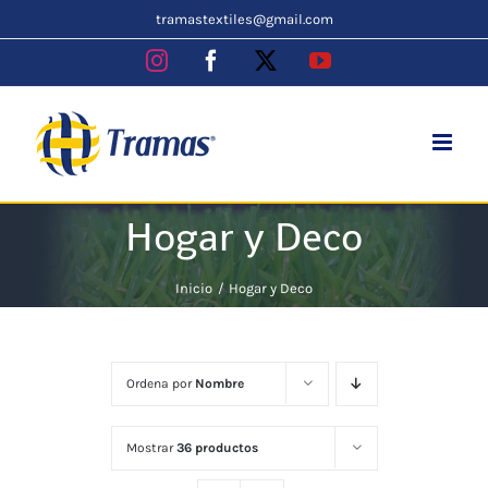
Skip
tramastextiles@gmail.com
to
Instagram
Facebook
X
YouTube
content
Hogar y Deco
Inicio
Hogar y Deco
Ordena por
Nombre
Mostrar
36 productos