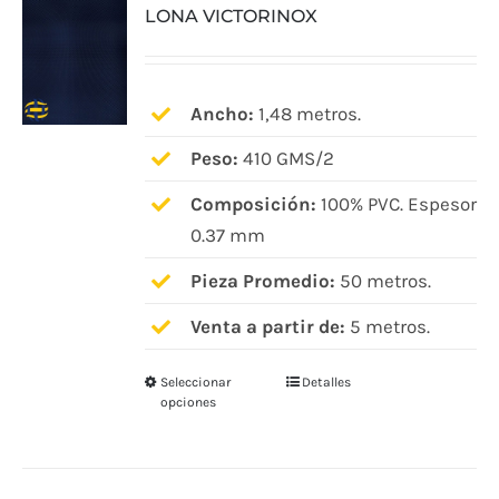
LONA VICTORINOX
Ancho:
1,48 metros.
Peso:
410 GMS/2
Composición:
100% PVC. Espesor
0.37 mm
Pieza Promedio:
50 metros.
Venta a partir de:
5 metros.
Seleccionar
Detalles
Este
opciones
producto
tiene
múltiples