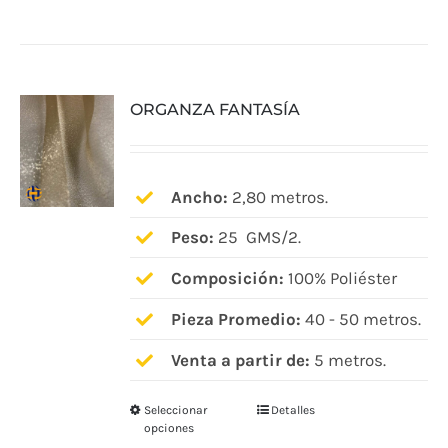
tiene
múltiples
variantes.
ORGANZA FANTASÍA
Las
opciones
se
pueden
Ancho:
2,80 metros.
elegir
Peso:
25 GMS/2.
en
Composición:
100% Poliéster
la
página
Pieza Promedio:
40 - 50 metros.
de
Venta a partir de:
5 metros.
producto
Seleccionar
Detalles
Este
opciones
producto