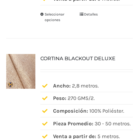
Seleccionar
Detalles
Este
opciones
producto
tiene
múltiples
variantes.
CORTINA BLACKOUT DELUXE
Las
opciones
se
pueden
Ancho:
2,8 metros.
elegir
Peso:
270 GMS/2.
en
Composición:
100% Poliéster.
la
página
Pieza Promedio:
30 - 50 metros.
de
Venta a partir de:
5 metros.
producto