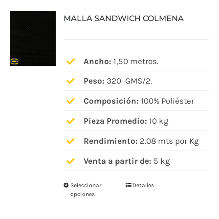
variantes.
MALLA SANDWICH COLMENA
Las
opciones
se
pueden
Ancho:
1,50 metros.
elegir
Peso:
320 GMS/2.
en
Composición:
100% Poliéster
la
página
Pieza Promedio:
10 kg
de
Rendimiento:
2.08 mts por Kg
producto
Venta a partir de:
5 kg
Seleccionar
Detalles
Este
opciones
producto
tiene