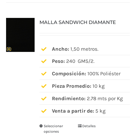
múltiples
variantes.
MALLA SANDWICH DIAMANTE
Las
opciones
se
pueden
Ancho:
1,50 metros.
elegir
Peso:
240 GMS/2.
en
Composición:
100% Poliéster
la
página
Pieza Promedio:
10 kg
de
Rendimiento:
2.78 mts por Kg
producto
Venta a partir de:
5 kg
Seleccionar
Detalles
Este
opciones
producto