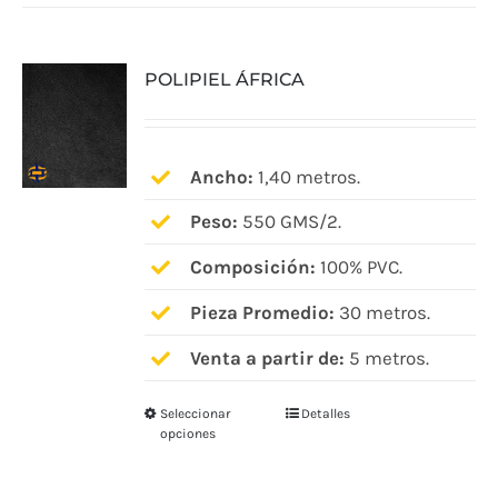
POLIPIEL ÁFRICA
Ancho:
1,40 metros.
Peso:
550 GMS/2.
Composición:
100% PVC.
Pieza Promedio:
30 metros.
Venta a partir de:
5 metros.
Seleccionar
Detalles
Este
opciones
producto
tiene