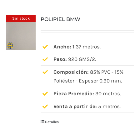
múltiples
variantes.
Sin stock
POLIPIEL BMW
Las
opciones
se
pueden
Ancho:
1,37 metros.
elegir
Peso:
920 GMS/2.
en
Composición:
85% PVC - 15%
la
Poliéster - Espesor 0.90 mm.
página
de
Pieza Promedio:
30 metros.
producto
Venta a partir de:
5 metros.
Detalles