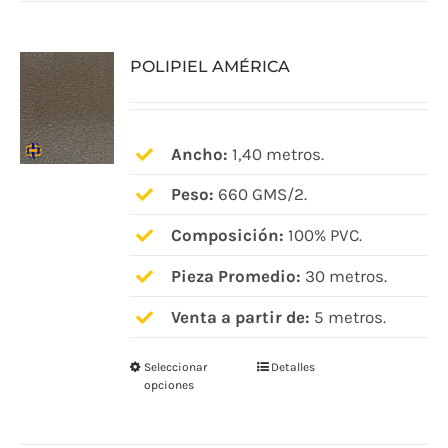
múltiples
variantes.
POLIPIEL AMÉRICA
Las
opciones
se
pueden
Ancho:
1,40 metros.
elegir
Peso:
660 GMS/2.
en
Composición:
100% PVC.
la
página
Pieza Promedio:
30 metros.
de
Venta a partir de:
5 metros.
producto
Seleccionar
Detalles
Este
opciones
producto
tiene