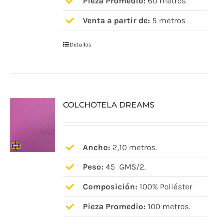
Pieza Promedio:
60 metros
producto
Venta a partir de:
5 metros
Detalles
COLCHOTELA DREAMS
Ancho:
2,10 metros.
Peso:
45 GMS/2.
Composición:
100% Poliéster
Pieza Promedio:
100 metros.