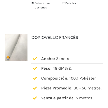
Seleccionar
Detalles
Este
opciones
producto
tiene
múltiples
variantes.
DOPIOVELLO FRANCÉS
Las
opciones
se
pueden
Ancho:
3 metros.
elegir
Peso:
48 GMS/2.
en
Composición:
100% Poliéster
la
página
Pieza Promedio:
30 - 50 metros.
de
Venta a partir de:
5 metros.
producto