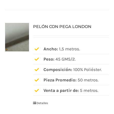
tiene
múltiples
variantes.
PELÓN CON PEGA LONDON
Las
opciones
se
pueden
Ancho:
1,5 metros.
elegir
Peso:
45 GMS/2.
en
Composición:
100% Poliéster.
la
página
Pieza Promedio:
50 metros.
de
Venta a partir de:
5 metros.
producto
Detalles