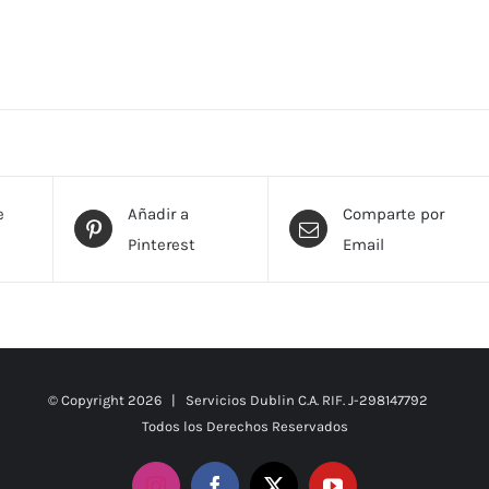
e
Añadir a
Comparte por
Pinterest
Email
© Copyright
2026 | Servicios Dublin C.A. RIF. J-298147792
Todos los Derechos Reservados