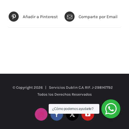
Añadir a Pinterest
Comparte por Email
© Copyright
2026 | Servicios Dublin C.A. RIF. J-298147792
Todos los Derechos Reservados
¿Cómo podemos ayudarte?
Instagram
Facebook
X
YouTube