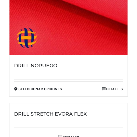
DRILL NORUEGO
SELECCIONAR OPCIONES
DETALLES
Este
producto
tiene
DRILL STRETCH EVORA FLEX
múltiples
variantes.
Las