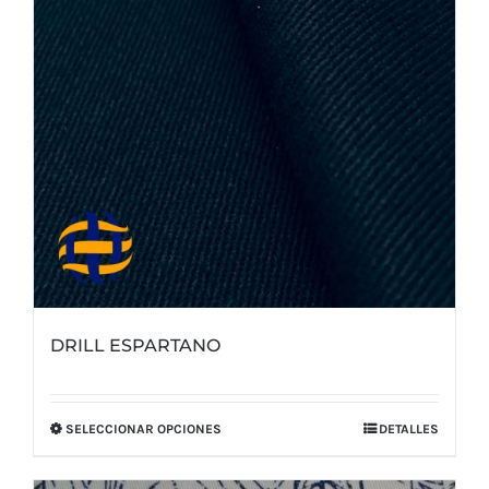
elegir
en
la
página
de
producto
DRILL ESPARTANO
SELECCIONAR OPCIONES
DETALLES
Este
producto