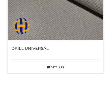
de
producto
DRILL UNIVERSAL
DETALLES