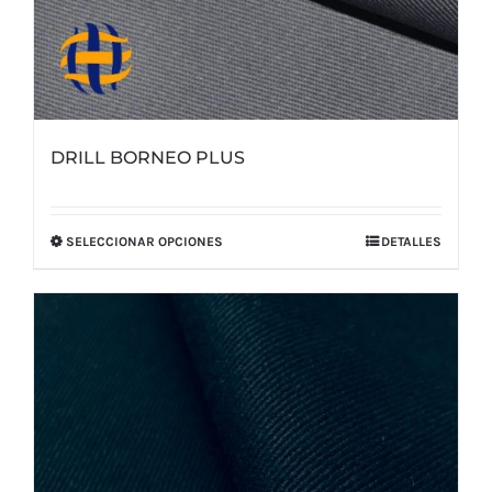
DRILL BORNEO PLUS
SELECCIONAR OPCIONES
DETALLES
Este
producto
tiene
múltiples
variantes.
Las
opciones
se
pueden