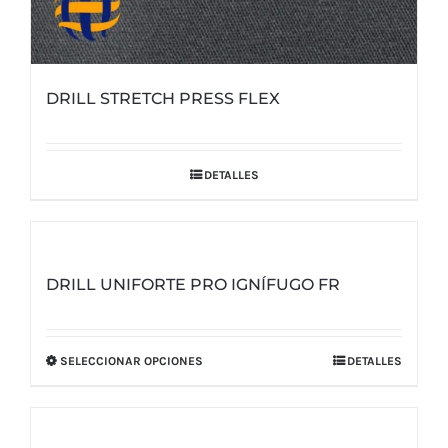
DRILL STRETCH PRESS FLEX
DETALLES
DRILL UNIFORTE PRO IGNÍFUGO FR
SELECCIONAR OPCIONES
DETALLES
Este
producto
tiene