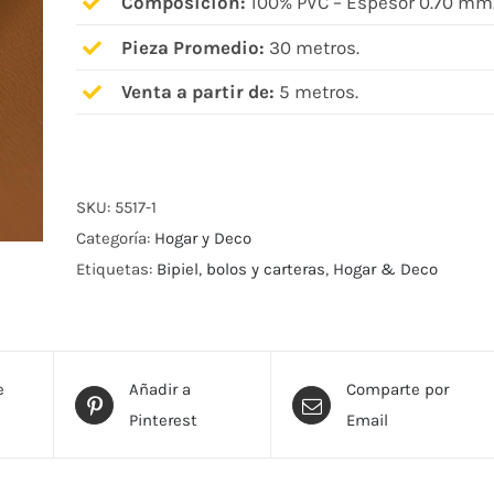
Composición:
100% PVC – Espesor 0.70 mm
Pieza Promedio:
30 metros.
Venta a partir de:
5 metros.
SKU:
5517-1
Categoría:
Hogar y Deco
Etiquetas:
Bipiel
,
bolos y carteras
,
Hogar & Deco
e
Añadir a
Comparte por
Pinterest
Email