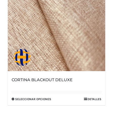
elegir
en
la
página
de
producto
CORTINA BLACKOUT DELUXE
SELECCIONAR OPCIONES
DETALLES
Este
producto