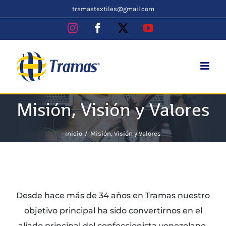
Skip
tramastextiles@gmail.com
to
Instagram
Facebook
X
YouTube
content
Misión, Visión y Valores
Inicio
Misión, Visión y Valores
Desde hace más de 34 años en Tramas nuestro
objetivo principal ha sido convertirnos en el
aliado principal del confeccionista venezolano.