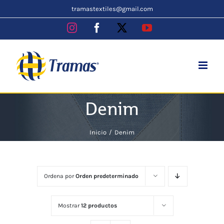
Skip
tramastextiles@gmail.com
to
Instagram
Facebook
X
YouTube
content
Denim
Inicio
Denim
Ordena por
Orden predeterminado
Mostrar
12 productos