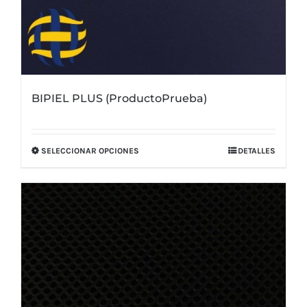
BIPIEL PLUS (ProductoPrueba)
SELECCIONAR OPCIONES
DETALLES
Este
producto
tiene
múltiples
variantes.
Las
opciones
se
pueden