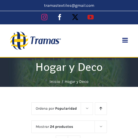
Skip
tramastextiles@gmail.com
to
Instagram
Facebook
X
YouTube
content
Hogar y Deco
Inicio
Hogar y Deco
Ordena por
Popularidad
Mostrar
24 productos