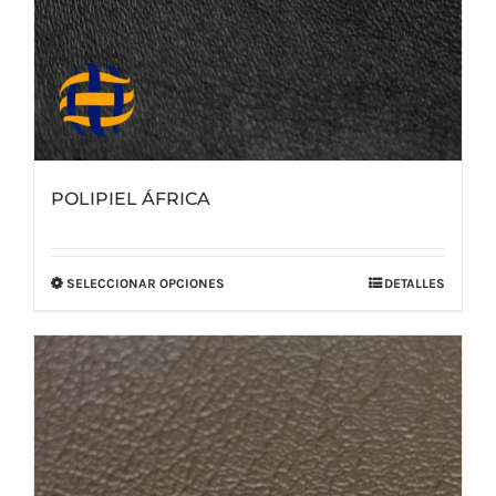
POLIPIEL ÁFRICA
SELECCIONAR OPCIONES
DETALLES
Este
producto
tiene
múltiples
variantes.
Las
opciones