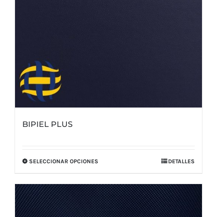
BIPIEL PLUS
SELECCIONAR OPCIONES
DETALLES
Este
producto
tiene
múltiples