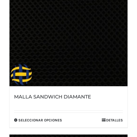
elegir
en
la
página
de
producto
MALLA SANDWICH DIAMANTE
SELECCIONAR OPCIONES
DETALLES
Este
producto