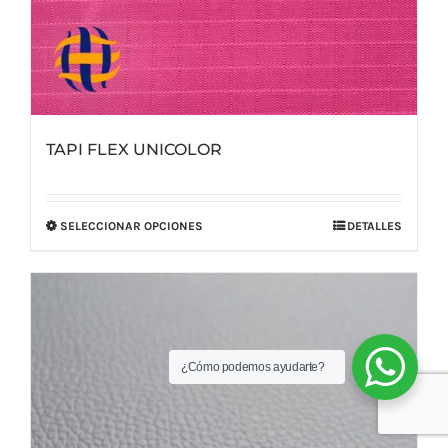
TAPI FLEX UNICOLOR
SELECCIONAR OPCIONES
DETALLES
Este
producto
tiene
múltiples
variantes.
¿Cómo podemos ayudarte?
Las
opciones
se