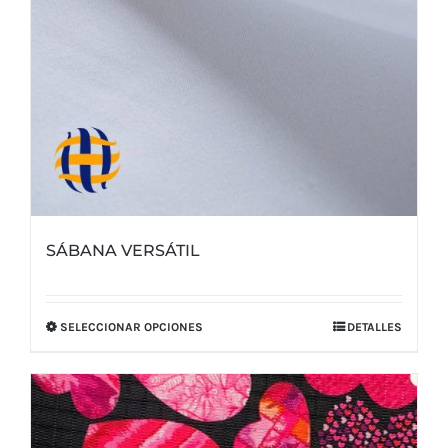
SÁBANA VERSÁTIL
SELECCIONAR OPCIONES
DETALLES
Este
producto
tiene
múltiples
variantes.