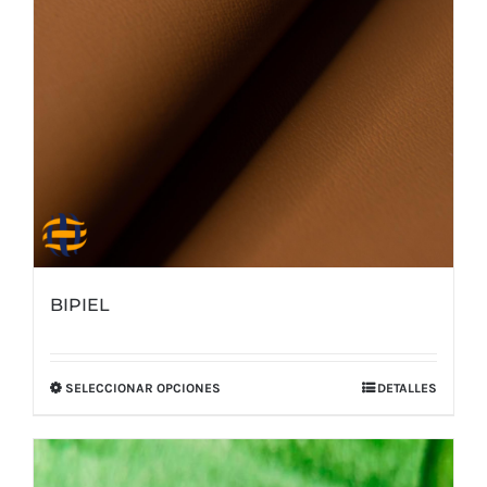
BIPIEL
SELECCIONAR OPCIONES
DETALLES
Este
producto
tiene
múltiples