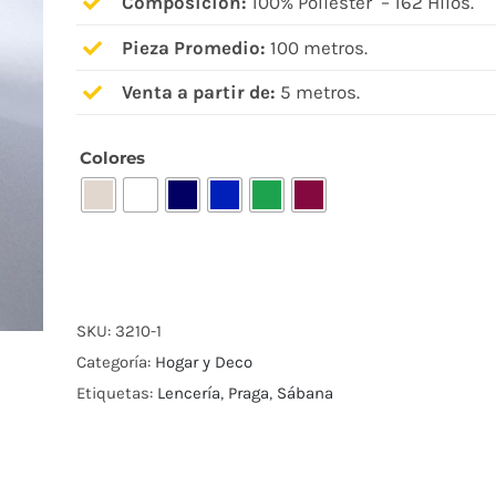
Composición:
100% Poliéster – 162 Hilos.
Pieza Promedio:
100 metros.
Venta a partir de:
5 metros.
Colores

SKU:
3210-1
Categoría:
Hogar y Deco
Etiquetas:
Lencería
,
Praga
,
Sábana