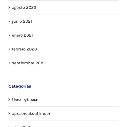
agosto 2022
junio 2021
enero 2021
febrero 2020
septiembre 2019
Categorías
! Без рубрики
apr_breakoutfinder