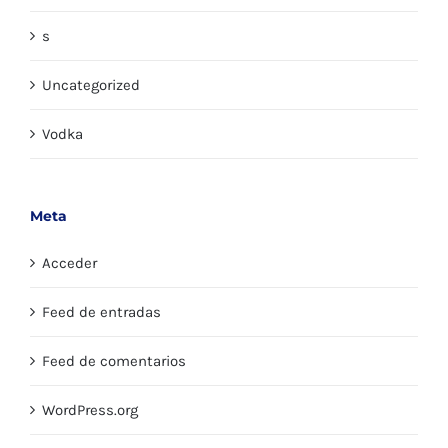
s
Uncategorized
Vodka
Meta
Acceder
Feed de entradas
Feed de comentarios
WordPress.org