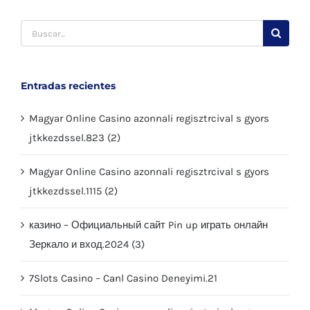
Buscar:
Entradas recientes
Magyar Online Casino azonnali regisztrcival s gyors
jtkkezdssel.823 (2)
Magyar Online Casino azonnali regisztrcival s gyors
jtkkezdssel.1115 (2)
казино – Официальный сайт Pin up играть онлайн
Зеркало и вход.2024 (3)
7Slots Casino – Canl Casino Deneyimi.21