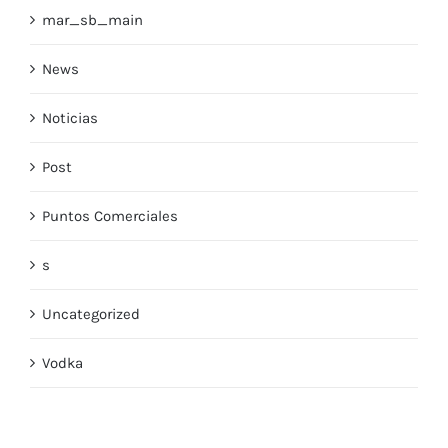
mar_sb_main
News
Noticias
Post
Puntos Comerciales
s
Uncategorized
Vodka