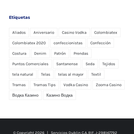
Etiquetas
Aliados
Aniversario
Casino Vodka
Colombiatex
Colombiatex 2020
confeccionistas
Confección
Costura
Denim
Patrón
Prendas
Puntos Comerciales
Santanense
Seda
Tejidos
tela natural
Telas
telas al mayor
Textil
Tramas
Tramas Tips
Vodka Casino
Zooma Casino
Водка Казино
Казино Водка
© Copyright
2026 | Servicios Dublin C.A. RIF. J-298147792