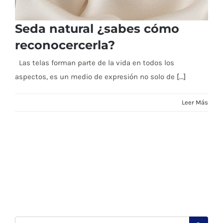
Seda natural ¿sabes cómo
reconocercerla?
Las telas forman parte de la vida en todos los
aspectos, es un medio de expresión no solo de
[...]
Leer Más
олимп казино