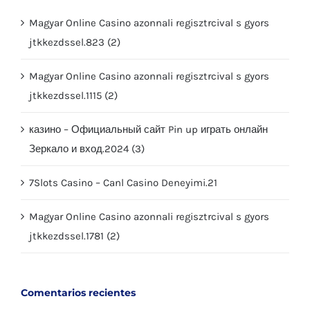
Magyar Online Casino azonnali regisztrcival s gyors
jtkkezdssel.823 (2)
Magyar Online Casino azonnali regisztrcival s gyors
jtkkezdssel.1115 (2)
казино – Официальный сайт Pin up играть онлайн
Зеркало и вход.2024 (3)
7Slots Casino – Canl Casino Deneyimi.21
Magyar Online Casino azonnali regisztrcival s gyors
jtkkezdssel.1781 (2)
Comentarios recientes