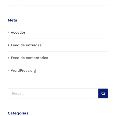
Meta
Acceder
Feed de entradas
Feed de comentarios
WordPress.org
Buscar:
Categorías