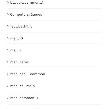
bt_apr_common_1
Computers, Games
feb_bettilt.io
mar_10
mar_7
mar_bahis
mar_canli_common
mar_ch_main
mar_common_1