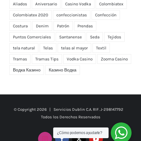
Aliados
Aniversario
Casino Vodka
Colombiatex
Colombiatex 2020
confeccionistas
Confección
Costura
Denim
Patrón
Prendas
Puntos Comerciales
Santanense
Seda
Tejidos
tela natural
Telas
telas al mayor
Textil
Tramas
Tramas Tips
Vodka Casino
Zooma Casino
Водка Казино
Казино Водка
© Copyright
2026 | Servicios Dublin C.A. RIF. J-298147792
Todos los Derechos Reservados
¿Cómo podemos ayudarte?