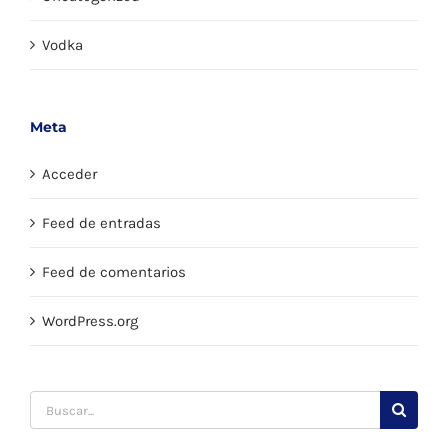
Vodka
Meta
Acceder
Feed de entradas
Feed de comentarios
WordPress.org
Buscar: