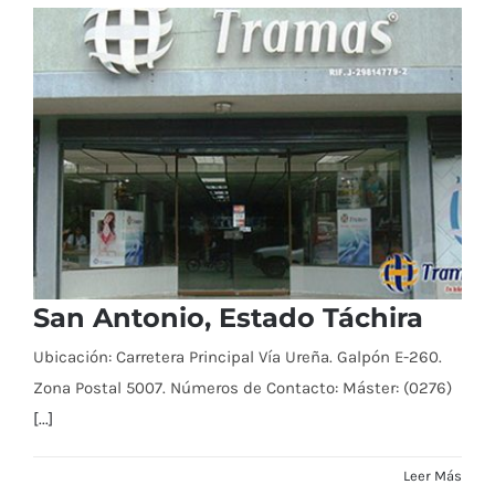
San Antonio, Estado Táchira
Ubicación: Carretera Principal Vía Ureña. Galpón E-260.
Zona Postal 5007. Números de Contacto: Máster: (0276)
[...]
Leer Más