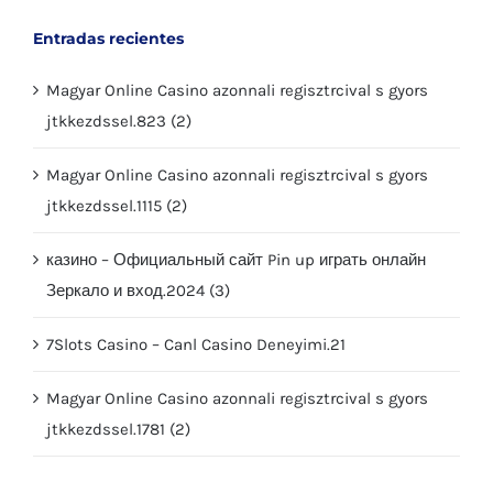
Entradas recientes
Magyar Online Casino azonnali regisztrcival s gyors
jtkkezdssel.823 (2)
Magyar Online Casino azonnali regisztrcival s gyors
jtkkezdssel.1115 (2)
казино – Официальный сайт Pin up играть онлайн
Зеркало и вход.2024 (3)
7Slots Casino – Canl Casino Deneyimi.21
Magyar Online Casino azonnali regisztrcival s gyors
jtkkezdssel.1781 (2)