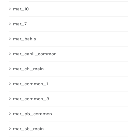
mar_10
mar_7
mar_bahis
mar_canli_common
mar_ch_main
mar_common_1
mar_common_3
mar_pb_common
mar_sb_main