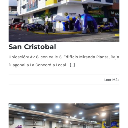
San Cristobal
Ubicación: Av 8. con calle 5, Edificio Miranda Planta, Baja
Diagonal a La Concordia Local 1
[...]
Leer Más