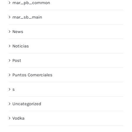
mar_pb_common
mar_sb_main
News
Noticias
Post
Puntos Comerciales
s
Uncategorized
Vodka