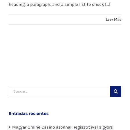
heading, a paragraph, and a simple list to check
[...]
Leer Más
олимп казино
Buscar:
Entradas recientes
Magyar Online Casino azonnali regisztrcival s gyors