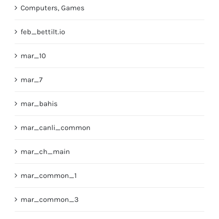
Computers, Games
feb_bettilt.io
mar_10
mar_7
mar_bahis
mar_canli_common
mar_ch_main
mar_common_1
mar_common_3