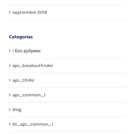
septiembre 2019
Categorías
! Без рубрики
apr_breakoutfinder
apr_ChiRo
apr_common_1
blog
bt_apr_common_1