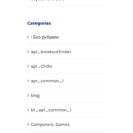
Categorías
! Без рубрики
apr_breakoutfinder
apr_ChiRo
apr_common_1
blog
bt_apr_common_1
Computers, Games