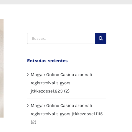
олимп казино
Buscar:
Entradas recientes
Magyar Online Casino azonnali
regisztrcival s gyors
jtkkezdssel.823 (2)
Magyar Online Casino azonnali
regisztrcival s gyors jtkkezdssel.1115
(2)