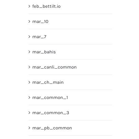
feb_bettilt.io
mar_10
mar_7
mar_bahis
mar_canli_common
mar_ch_main
mar_common_1
mar_common_3
mar_pb_common