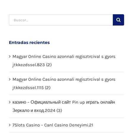
олимп казино
Buscar:
Entradas recientes
Magyar Online Casino azonnali regisztrcival s gyors
jtkkezdssel.823 (2)
Magyar Online Casino azonnali regisztrcival s gyors
jtkkezdssel.1115 (2)
казино – Официальный сайт Pin up играть онлайн
Зеркало и вход.2024 (3)
7Slots Casino – Canl Casino Deneyimi.21