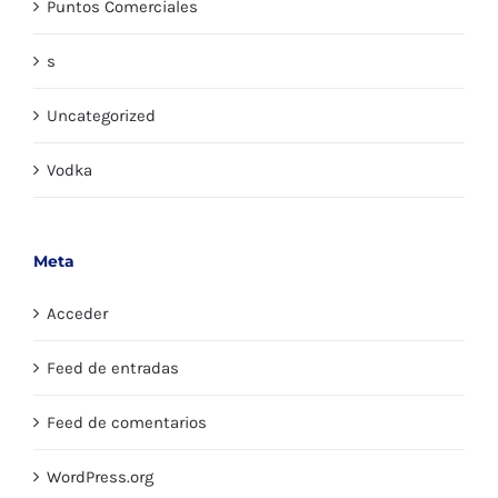
Puntos Comerciales
s
Uncategorized
Vodka
Meta
Acceder
Feed de entradas
Feed de comentarios
WordPress.org