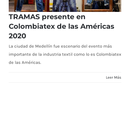
TRAMAS presente en
Colombiatex de las Américas
2020
La ciudad de Medellín fue escenario del evento más
importante de la industria textil como lo es Colombiatex
de las Américas.
Leer Más