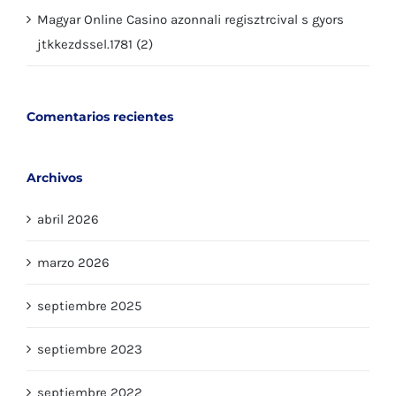
Magyar Online Casino azonnali regisztrcival s gyors
jtkkezdssel.1781 (2)
Comentarios recientes
Archivos
abril 2026
marzo 2026
septiembre 2025
septiembre 2023
septiembre 2022