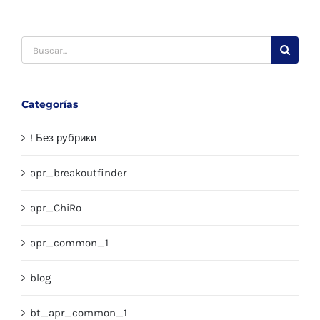
Buscar:
Categorías
! Без рубрики
apr_breakoutfinder
apr_ChiRo
apr_common_1
blog
bt_apr_common_1