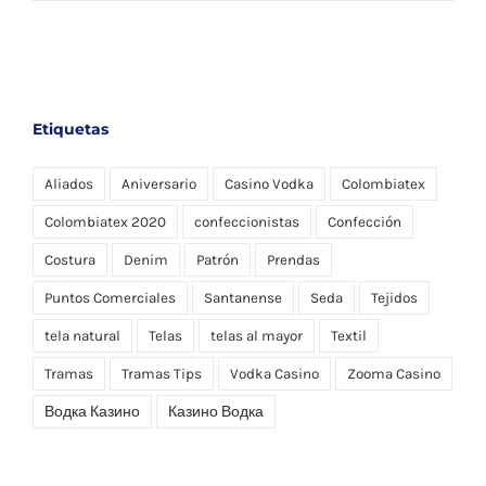
Etiquetas
Aliados
Aniversario
Casino Vodka
Colombiatex
Colombiatex 2020
confeccionistas
Confección
Costura
Denim
Patrón
Prendas
Puntos Comerciales
Santanense
Seda
Tejidos
tela natural
Telas
telas al mayor
Textil
Tramas
Tramas Tips
Vodka Casino
Zooma Casino
Водка Казино
Казино Водка