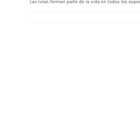
Las telas forman parte de la vida en todos los aspe