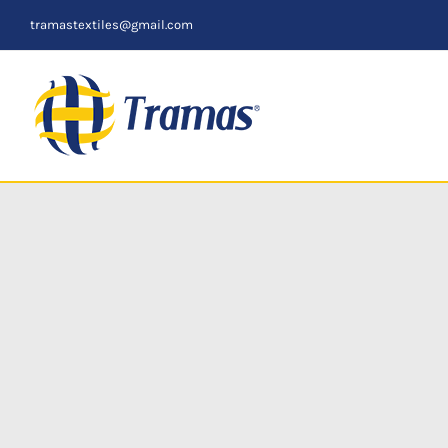
Skip
tramastextiles@gmail.com
to
content