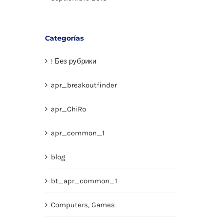
Categorías
! Без рубрики
apr_breakoutfinder
apr_ChiRo
apr_common_1
blog
bt_apr_common_1
Computers, Games