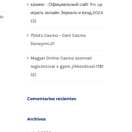
казино – Официальный сайт Pin up
играть онлайн Зеркало и вход.2024
ás
(3)
7Slots Casino – Canl Casino
Deneyimi.21
Magyar Online Casino azonnali
regisztrcival s gyors jtkkezdssel.1781
(2)
Comentarios recientes
Archivos