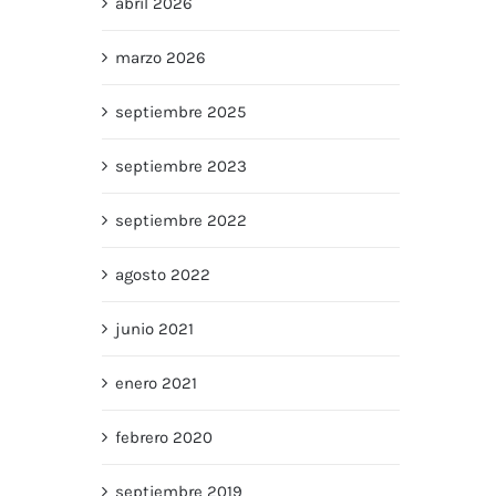
abril 2026
marzo 2026
septiembre 2025
septiembre 2023
septiembre 2022
agosto 2022
junio 2021
enero 2021
febrero 2020
septiembre 2019