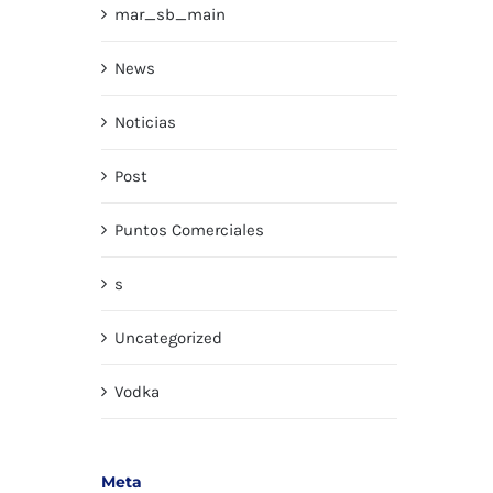
mar_sb_main
News
Noticias
Post
Puntos Comerciales
s
Uncategorized
Vodka
Meta