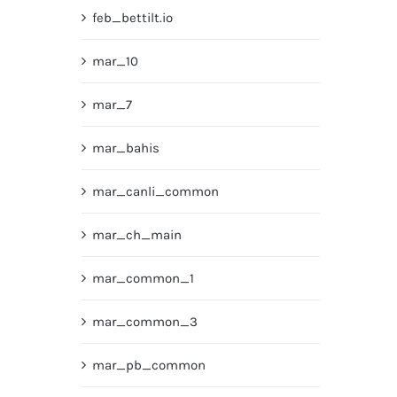
feb_bettilt.io
mar_10
mar_7
mar_bahis
mar_canli_common
mar_ch_main
mar_common_1
mar_common_3
mar_pb_common