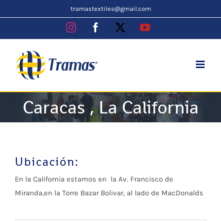
Skip
tramastextiles@gmail.com
to
Instagram
Facebook
X
YouTube
content
Caracas , La California
Ubicación:
En la California estamos en la Av. Francisco de
Miranda,en la Torre Bazar Bolivar, al lado de MacDonalds