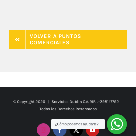
VOLVER A PUNTOS
COMERCIALES
© Copyright
2026 | Servicios Dublin C.A. RIF. J-298147792
Todos los Derechos Reservados
¿Cómo podemos ayudarte?
Instagram
Facebook
X
YouTube