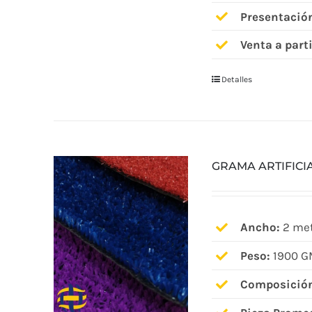
Presentació
Venta a parti
Detalles
GRAMA ARTIFICI
Ancho:
2 met
Peso:
1900 G
Composició