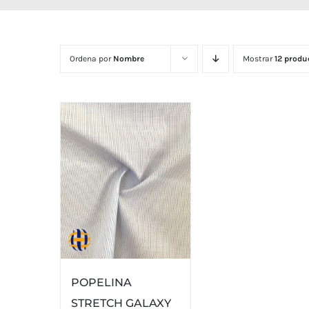
Ordena por
Nombre
Mostrar
12 produ
POPELINA
STRETCH GALAXY