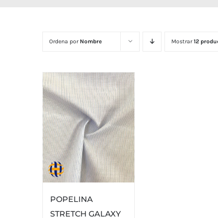
Ordena por
Nombre
Mostrar
12 produ
POPELINA
STRETCH GALAXY