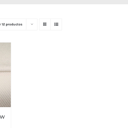
r
12 productos
EW