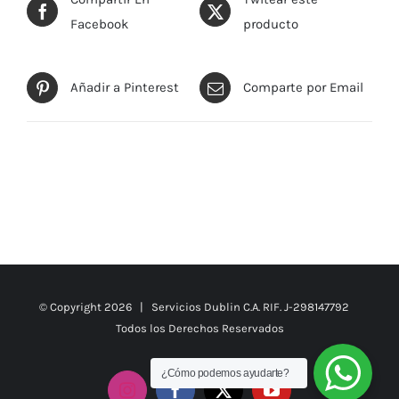
Facebook
producto
Añadir a Pinterest
Comparte por Email
© Copyright
2026 | Servicios Dublin C.A. RIF. J-298147792
Todos los Derechos Reservados
¿Cómo podemos ayudarte?
Instagram
Facebook
X
YouTube