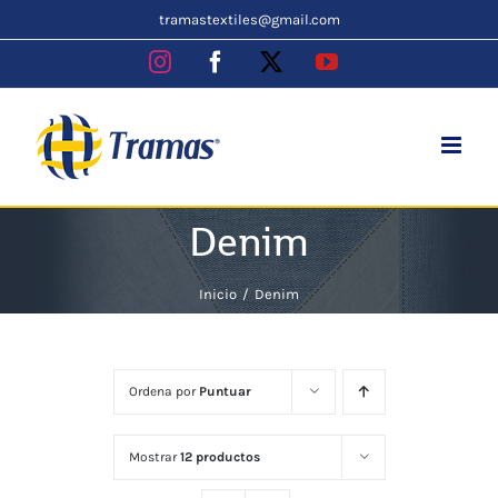
Skip
tramastextiles@gmail.com
to
Instagram
Facebook
X
YouTube
content
Denim
Inicio
Denim
Ordena por
Puntuar
Mostrar
12 productos