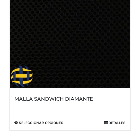
elegir
en
la
página
de
producto
MALLA SANDWICH DIAMANTE
SELECCIONAR OPCIONES
DETALLES
Este
producto