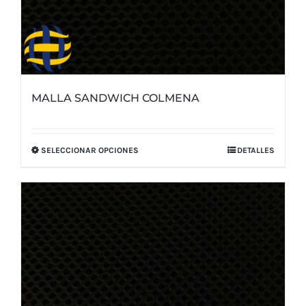
MALLA SANDWICH COLMENA
SELECCIONAR OPCIONES
DETALLES
Este
producto
tiene
múltiples
variantes.
Las
opciones
se
pueden