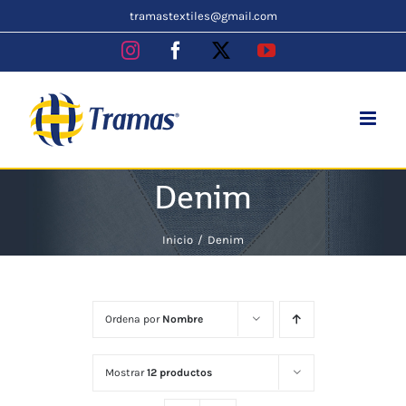
Skip
tramastextiles@gmail.com
to
Instagram
Facebook
X
YouTube
content
Denim
Inicio
Denim
Ordena por
Nombre
Mostrar
12 productos