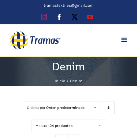
Skip
tramastextiles@gmail.com
to
Instagram
Facebook
X
YouTube
content
Denim
Inicio
Denim
Ordena por
Orden predeterminado
Mostrar
24 productos