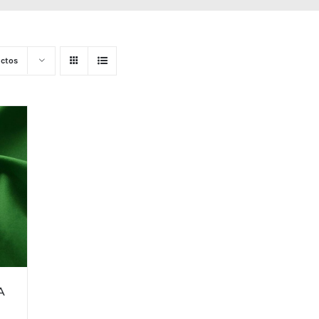
ctos
A