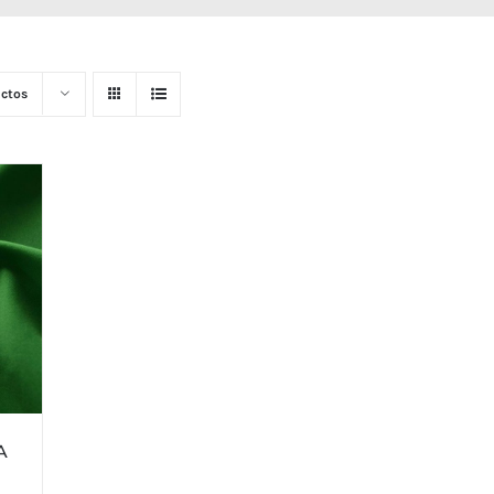
ctos
A