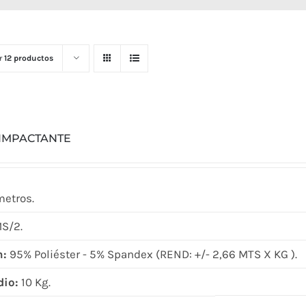
r
12 productos
 IMPACTANTE
metros.
S/2.
n:
95% Poliéster - 5% Spandex (REND: +/- 2,66 MTS X KG ).
dio:
10 Kg.