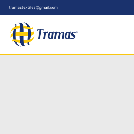
Skip
tramastextiles@gmail.com
to
content