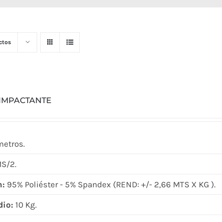
ctos
 IMPACTANTE
metros.
S/2.
n:
95% Poliéster - 5% Spandex (REND: +/- 2,66 MTS X KG ).
dio:
10 Kg.