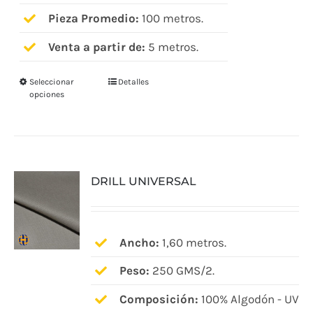
producto
Pieza Promedio:
100 metros.
Venta a partir de:
5 metros.
Seleccionar
Detalles
Este
opciones
producto
tiene
múltiples
variantes.
DRILL UNIVERSAL
Las
opciones
se
pueden
Ancho:
1,60 metros.
elegir
Peso:
250 GMS/2.
en
Composición:
100% Algodón - UV
la