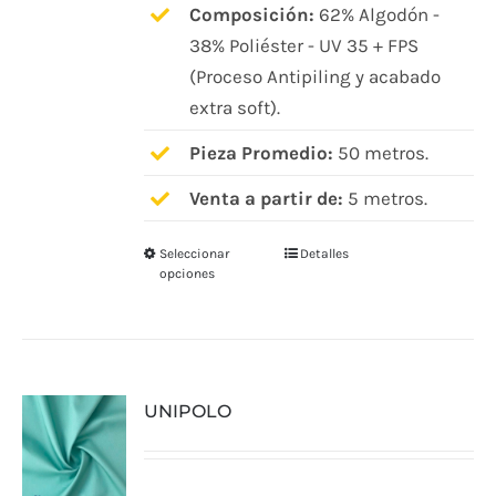
Composición:
62% Algodón -
38% Poliéster - UV 35 + FPS
(Proceso Antipiling y acabado
extra soft).
Pieza Promedio:
50 metros.
Venta a partir de:
5 metros.
Seleccionar
Detalles
Este
opciones
producto
tiene
múltiples
variantes.
UNIPOLO
Las
opciones
se