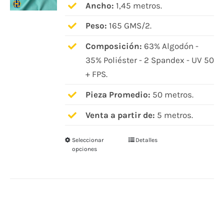
pueden
Ancho:
1,45 metros.
elegir
Peso:
165 GMS/2.
en
Composición:
63% Algodón -
la
35% Poliéster - 2 Spandex - UV 50
página
+ FPS.
de
producto
Pieza Promedio:
50 metros.
Venta a partir de:
5 metros.
Seleccionar
Detalles
Este
opciones
producto
tiene
múltiples
variantes.
Las