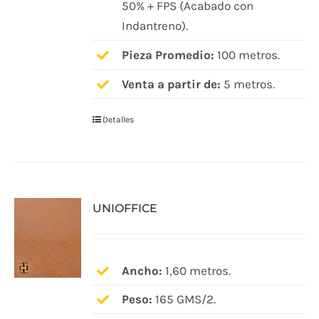
50% + FPS (Acabado con
página
Indantreno).
de
producto
Pieza Promedio:
100 metros.
Venta a partir de:
5 metros.
Detalles
UNIOFFICE
Ancho:
1,60 metros.
Peso:
165 GMS/2.