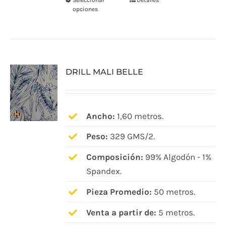
Seleccionar
Detalles
Este
opciones
producto
tiene
múltiples
variantes.
DRILL MALI BELLE
Las
opciones
se
pueden
Ancho:
1,60 metros.
elegir
Peso:
329 GMS/2.
en
Composición:
99% Algodón - 1%
la
Spandex.
página
de
Pieza Promedio:
50 metros.
producto
Venta a partir de:
5 metros.