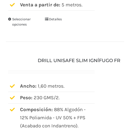
Venta a partir de:
5 metros.
Seleccionar
Detalles
Este
opciones
producto
tiene
múltiples
variantes.
DRILL UNISAFE SLIM IGNÍFUGO FR
Las
opciones
se
pueden
Ancho:
1,60 metros.
elegir
Peso:
230 GMS/2.
en
Composición:
88% Algodón -
la
12% Poliamida - UV 50% + FPS
página
(Acabado con Indantreno).
de