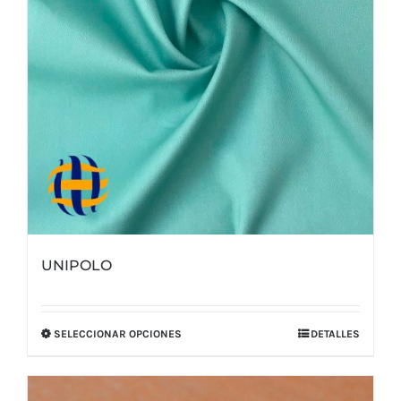
UNIPOLO
SELECCIONAR OPCIONES
DETALLES
Este
producto
tiene