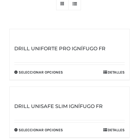
DRILL UNIFORTE PRO IGNÍFUGO FR
SELECCIONAR OPCIONES
DETALLES
Este
producto
tiene
múltiples
DRILL UNISAFE SLIM IGNÍFUGO FR
variantes.
Las
opciones
SELECCIONAR OPCIONES
DETALLES
Este
se