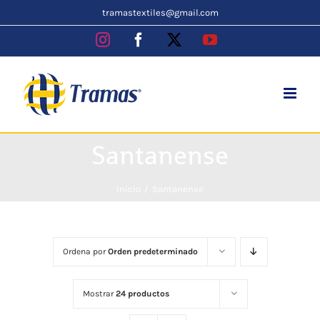
Skip
tramastextiles@gmail.com
to
Instagram
Facebook
X
YouTube
content
Santanense
Inicio
Santanense
Ordena por
Orden predeterminado
Mostrar
24 productos