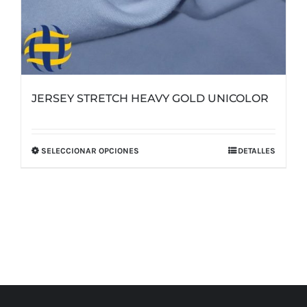
JERSEY STRETCH HEAVY GOLD UNICOLOR
SELECCIONAR OPCIONES
DETALLES
Este
producto
tiene
múltiples
variantes.
Las
opciones
se
pueden