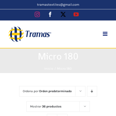
Skip
tramastextiles@gmail.com
to
Instagram
Facebook
X
YouTube
content
Micro 180
Inicio
Micro 180
Ordena por
Orden predeterminado
Mostrar
36 productos