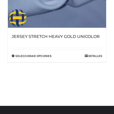
JERSEY STRETCH HEAVY GOLD UNICOLOR
SELECCIONAR OPCIONES
DETALLES
Este
producto
tiene
múltiples
variantes.
Las
opciones
se
pueden