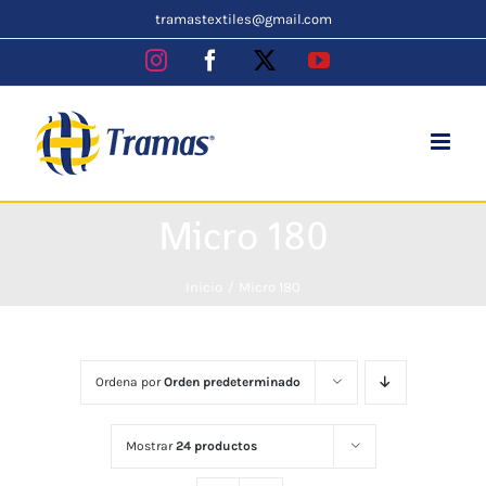
Skip
tramastextiles@gmail.com
to
Instagram
Facebook
X
YouTube
content
Micro 180
Inicio
Micro 180
Ordena por
Orden predeterminado
Mostrar
24 productos