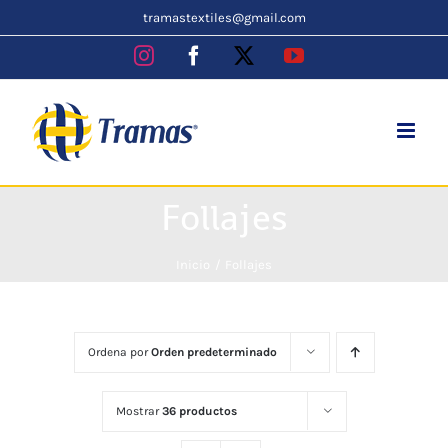
Skip
tramastextiles@gmail.com
to
Instagram
Facebook
X
YouTube
content
Follajes
Inicio
Follajes
Ordena por
Orden predeterminado
Mostrar
36 productos