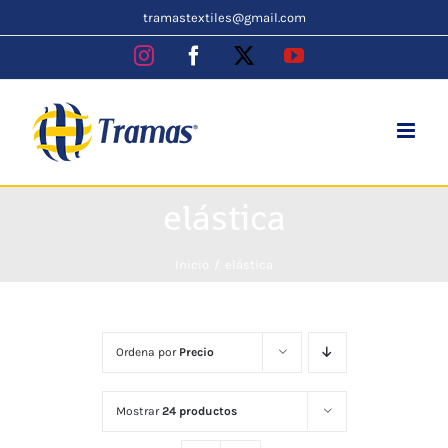
Skip
tramastextiles@gmail.com
to
Instagram
Facebook
X
YouTube
content
elástica
Inicio
elástica
Ordena por
Precio
Mostrar
24 productos