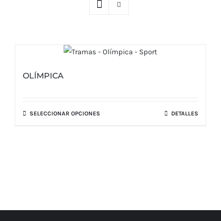
OLÍMPICA
SELECCIONAR OPCIONES
DETALLES
Este
producto
tiene
múltiples
variantes.
Las
opciones
se