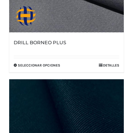
DRILL BORNEO PLUS
SELECCIONAR OPCIONES
DETALLES
Este
producto
tiene
múltiples
variantes.
Las
opciones
se
pueden