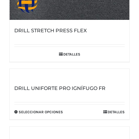
DRILL STRETCH PRESS FLEX
DETALLES
DRILL UNIFORTE PRO IGNÍFUGO FR
SELECCIONAR OPCIONES
DETALLES
Este
producto
tiene