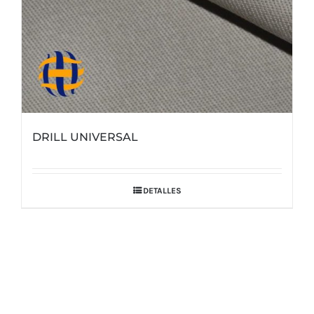
de
producto
DRILL UNIVERSAL
DETALLES