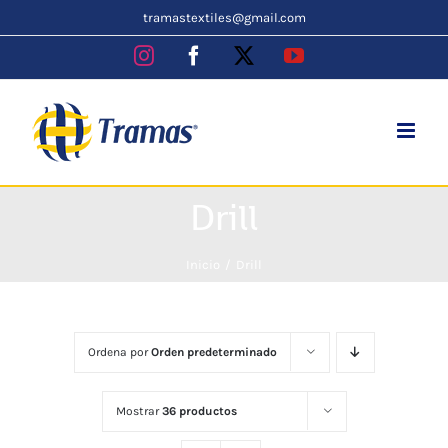
Skip
tramastextiles@gmail.com
to
Instagram
Facebook
X
YouTube
content
Drill
Inicio
Drill
Ordena por
Orden predeterminado
Mostrar
36 productos