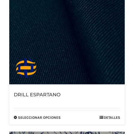
elegir
en
la
página
de
producto
DRILL ESPARTANO
SELECCIONAR OPCIONES
DETALLES
Este
producto