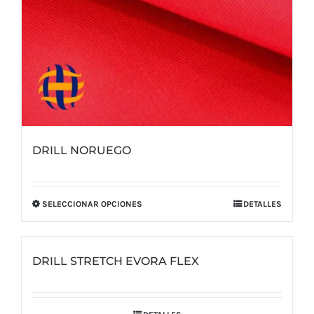
DRILL NORUEGO
SELECCIONAR OPCIONES
DETALLES
Este
producto
tiene
DRILL STRETCH EVORA FLEX
múltiples
variantes.
Las