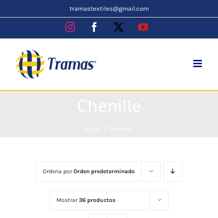
Skip
tramastextiles@gmail.com
to
Instagram
Facebook
X
YouTube
content
Chenille
Inicio
Chenille
Ordena por
Orden predeterminado
Mostrar
36 productos