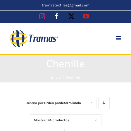
Skip
tramastextiles@gmail.com
to
Instagram
Facebook
X
YouTube
content
Chenille
Inicio
Chenille
Ordena por
Orden predeterminado
Mostrar
24 productos