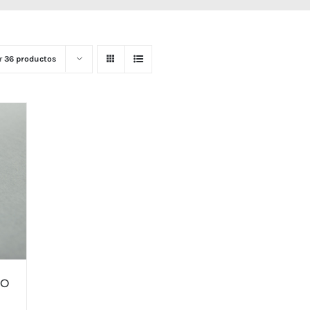
r
36 productos
EO