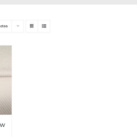
ctos
EW