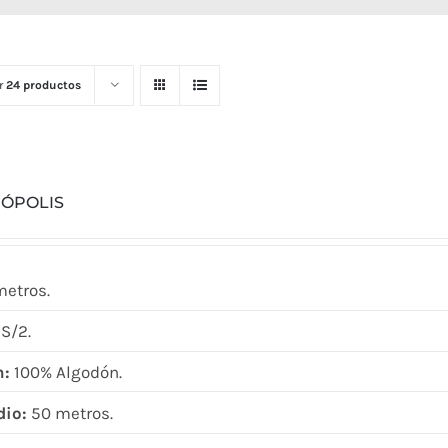
r
24 productos
RÓPOLIS
metros.
S/2.
n:
100% Algodón.
dio:
50 metros.