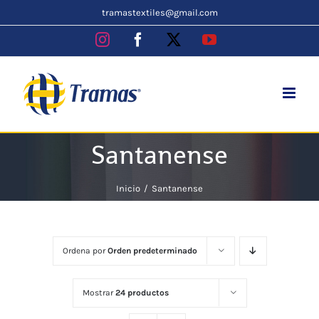
Skip
tramastextiles@gmail.com
to
Instagram
Facebook
X
YouTube
content
Santanense
Inicio
Santanense
Ordena por
Orden predeterminado
Mostrar
24 productos