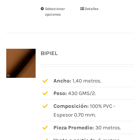
Seleccionar
Detalles
Este
opciones
producto
tiene
múltiples
variantes.
BIPIEL
Las
opciones
se
pueden
Ancho:
1,40 metros.
elegir
Peso:
430 GMS/2.
en
Composición:
100% PVC -
la
Espesor 0.70 mm.
página
de
Pieza Promedio:
30 metros.
producto