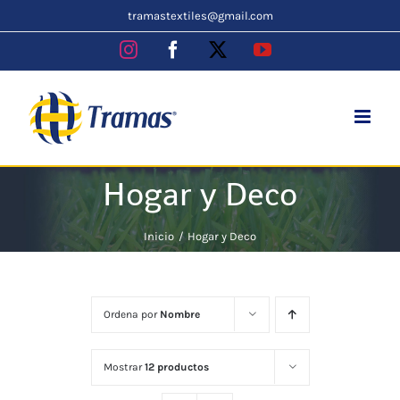
Skip
tramastextiles@gmail.com
to
Instagram
Facebook
X
YouTube
content
Hogar y Deco
Inicio
Hogar y Deco
Ordena por
Nombre
Mostrar
12 productos