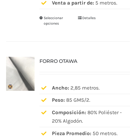
Venta a partir de:
5 metros.
producto
Seleccionar
Detalles
Este
opciones
producto
tiene
múltiples
variantes.
FORRO OTAWA
Las
opciones
se
pueden
Ancho:
2,85 metros.
elegir
Peso:
85 GMS/2.
en
Composición:
80% Poliéster -
la
20% Algodón.
página
de
Pieza Promedio:
50 metros.