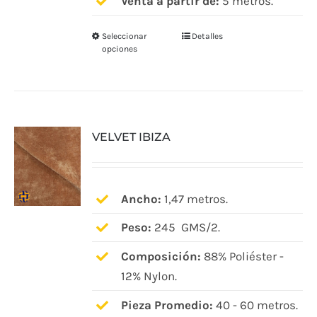
Venta a partir de:
5 metros.
Seleccionar
Detalles
Este
opciones
producto
tiene
múltiples
variantes.
VELVET IBIZA
Las
opciones
se
pueden
Ancho:
1,47 metros.
elegir
Peso:
245 GMS/2.
en
Composición:
88% Poliéster -
la
12% Nylon.
página
de
Pieza Promedio:
40 - 60 metros.
producto