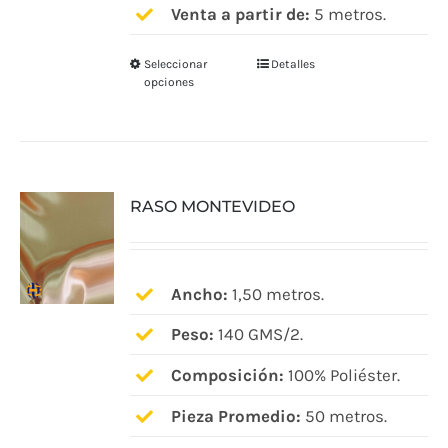
Venta a partir de:
5 metros.
producto
Seleccionar
Detalles
Este
opciones
producto
tiene
múltiples
variantes.
RASO MONTEVIDEO
Las
opciones
se
pueden
Ancho:
1,50 metros.
elegir
Peso:
140 GMS/2.
en
Composición:
100% Poliéster.
la
página
Pieza Promedio:
50 metros.
de