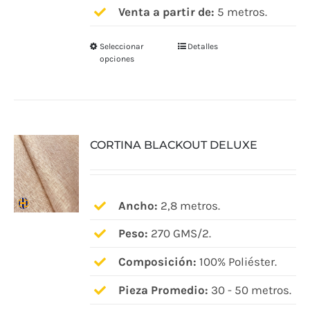
Venta a partir de:
5 metros.
producto
Seleccionar
Detalles
Este
opciones
producto
tiene
múltiples
variantes.
CORTINA BLACKOUT DELUXE
Las
opciones
se
pueden
Ancho:
2,8 metros.
elegir
Peso:
270 GMS/2.
en
Composición:
100% Poliéster.
la
página
Pieza Promedio:
30 - 50 metros.
de