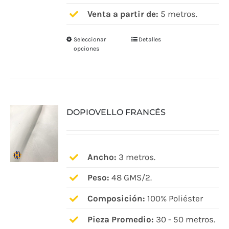
de
Venta a partir de:
5 metros.
producto
Seleccionar
Detalles
Este
opciones
producto
tiene
múltiples
variantes.
DOPIOVELLO FRANCÉS
Las
opciones
se
pueden
Ancho:
3 metros.
elegir
Peso:
48 GMS/2.
en
Composición:
100% Poliéster
la
página
Pieza Promedio:
30 - 50 metros.
de