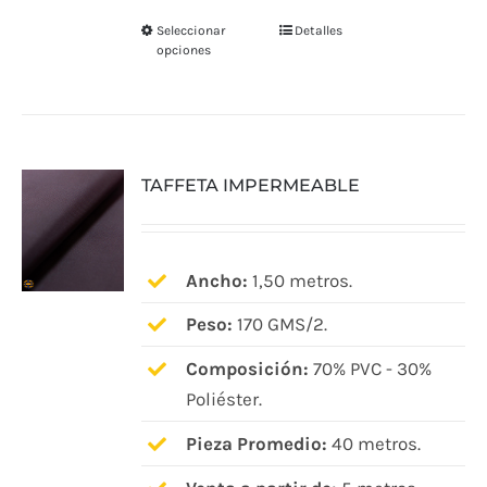
Seleccionar
Detalles
Este
opciones
producto
tiene
múltiples
variantes.
TAFFETA IMPERMEABLE
Las
opciones
se
pueden
Ancho:
1,50 metros.
elegir
Peso:
170 GMS/2.
en
Composición:
70% PVC - 30%
la
Poliéster.
página
de
Pieza Promedio:
40 metros.
producto