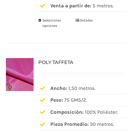
Venta a partir de:
5 metros.
producto
Seleccionar
Detalles
Este
opciones
producto
tiene
múltiples
variantes.
POLY TAFFETA
Las
opciones
se
pueden
Ancho:
1,50 metros.
elegir
Peso:
75 GMS/2.
en
Composición:
100% Poliéster.
la
página
Pieza Promedio:
30 metros.
de