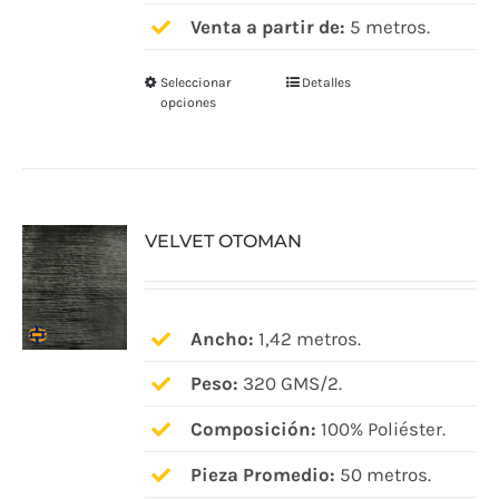
Venta a partir de:
5 metros.
Seleccionar
Detalles
Este
opciones
producto
tiene
múltiples
variantes.
VELVET OTOMAN
Las
opciones
se
pueden
Ancho:
1,42 metros.
elegir
Peso:
320 GMS/2.
en
Composición:
100% Poliéster.
la
página
Pieza Promedio:
50 metros.
de