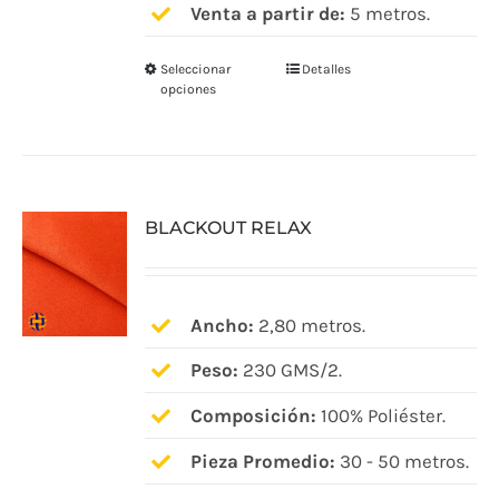
Venta a partir de:
5 metros.
producto
Seleccionar
Detalles
Este
opciones
producto
tiene
múltiples
variantes.
BLACKOUT RELAX
Las
opciones
se
pueden
Ancho:
2,80 metros.
elegir
Peso:
230 GMS/2.
en
Composición:
100% Poliéster.
la
página
Pieza Promedio:
30 - 50 metros.
de