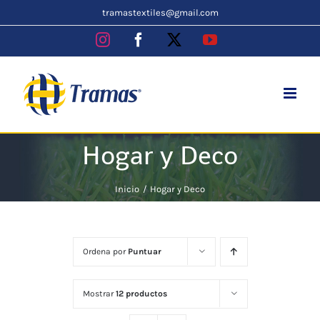
Skip
tramastextiles@gmail.com
to
Instagram
Facebook
X
YouTube
content
Hogar y Deco
Inicio
Hogar y Deco
Ordena por
Puntuar
Mostrar
12 productos