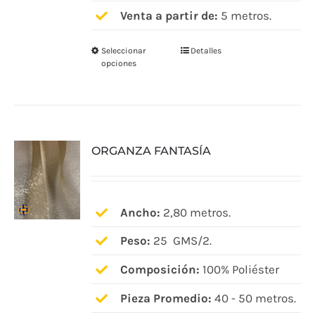
Venta a partir de:
5 metros.
producto
Seleccionar
Detalles
Este
opciones
producto
tiene
múltiples
variantes.
ORGANZA FANTASÍA
Las
opciones
se
pueden
Ancho:
2,80 metros.
elegir
Peso:
25 GMS/2.
en
Composición:
100% Poliéster
la
página
Pieza Promedio:
40 - 50 metros.
de