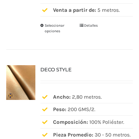
producto
Venta a partir de:
5 metros.
Seleccionar
Detalles
Este
opciones
producto
tiene
múltiples
variantes.
DECO STYLE
Las
opciones
se
pueden
Ancho:
2,80 metros.
elegir
Peso:
200 GMS/2.
en
Composición:
100% Poliéster.
la
página
Pieza Promedio:
30 - 50 metros.