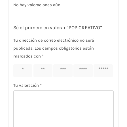
No hay valoraciones aún.
Sé el primero en valorar “POP CREATIVO”
Tu dirección de correo electrónico no será
publicada.
Los campos obligatorios están
marcados con
*
1 de 5
2 de 5
3 de 5
4 de 5
5 de 5
estrellas
estrellas
estrellas
estrellas
estrellas
Tu valoración
*