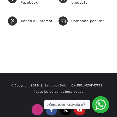
Facebook
producto
Añadir a Pinterest
Comparte por Email
© Copyright
2026 | Servicios Dublin C.A. RIF. J-298147792
Todos los Derechos Reservados
¿Cómo podemos ayudarte?
Instagram
Facebook
X
YouTube